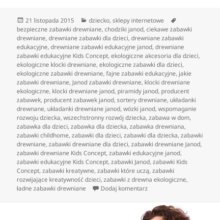
Data
Kategorie
Tagi
21 listopada 2015
dziecko
,
sklepy internetowe
publikacji
bezpieczne zabawki drewniane
,
chodziki janod
,
ciekawe zabawki
drewniane
,
drewniane zabawki dla dzieci
,
drewniane zabawki
edukacyjne
,
drewniane zabawki edukacyjne janod
,
drewniane
zabawki edukacyjne Kids Concept
,
ekologiczne akcesoria dla dzieci
,
ekologiczne klocki drewniane
,
ekologiczne zabawki dla dzieci
,
ekologiczne zabawki drewniane
,
fajne zabawki edukacyjne
,
jakie
zabawki drewniane
,
Janod zabawki drewniane
,
klocki drewniane
ekologiczne
,
klocki drewniane janod
,
piramidy janod
,
producent
zabawek
,
producent zabawek janod
,
sortery drewniane
,
układanki
drewnane
,
układanki drewniane janod
,
wózki janod
,
wspomaganie
rozwoju dziecka
,
wszechstronny rozwój dziecka
,
zabawa w dom
,
zabawka dla dzieci
,
zabawka dla dziecka
,
zabawka drewniana
,
zabawki childhome
,
zabawki dla dzieci
,
zabawki dla dziecka
,
zabawki
drewniane
,
zabawki drewniane dla dzieci
,
zabawki drewniane Janod
,
zabawki drewniane Kids Concept
,
zabawki edukacyjne janod
,
zabawki edukacyjne Kids Concept
,
zabawki Janod
,
zabawki Kids
Concept
,
zabawki kreatywne
,
zabawki które uczą
,
zabawki
rozwijające kreatywność dzieci
,
zabawki z drewna ekologiczne
,
do Porządne, ekologiczne
ładne zabawki drewniane
Dodaj komentarz