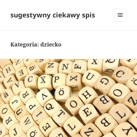
sugestywny ciekawy spis
MENU
I
WIDGETY
Kategoria:
dziecko