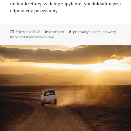
im konkretniej zadamy zapytanie tym dokładniejszą
odpowiedź pozyskamy.
Data
Kategorie
Tagi
3 sierpnia 2018
transport
przewozy busem
,
przwozy
,
publikacji
transport miedzynarodowy