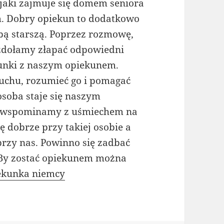
 jaki zajmuje się domem seniora
m. Dobry opiekun to dodatkowo
bą starszą. Poprzez rozmowę,
zdołamy złapać odpowiedni
unki z naszym opiekunem.
uchu, rozumieć go i pomagać
osoba staje się naszym
ch wspominamy z uśmiechem na
ę dobrze przy takiej osobie a
 przy nas. Powinno się zadbać
. By zostać opiekunem można
ekunka niemcy