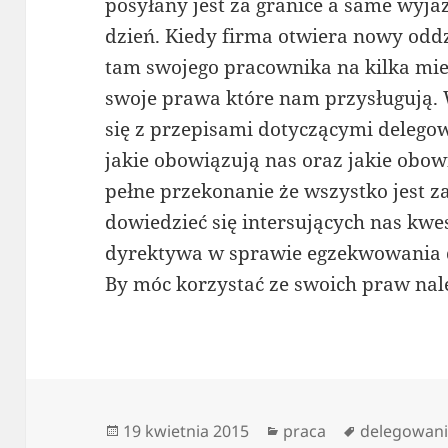
posyłany jest za granice a same wyjaz
dzień. Kiedy firma otwiera nowy oddz
tam swojego pracownika na kilka mi
swoje prawa które nam przysługują. 
się z przepisami dotyczącymi deleg
jakie obowiązują nas oraz jakie obo
pełne przekonanie że wszystko jest z
dowiedzieć się intersujących nas kwes
dyrektywa w sprawie egzekwowania
By móc korzystać ze swoich praw nale
Data
Kategorie
Tagi
19 kwietnia 2015
praca
delegowan