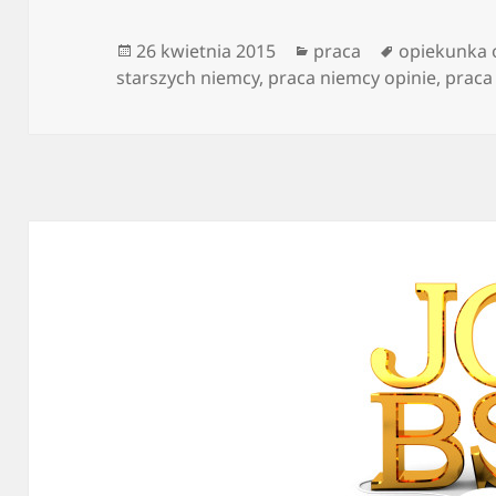
Data
Kategorie
Tagi
26 kwietnia 2015
praca
opiekunka 
publikacji
starszych niemcy
,
praca niemcy opinie
,
praca