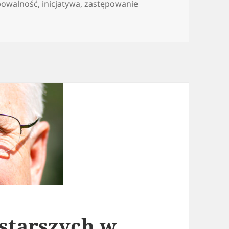
powalność
,
inicjatywa
,
zastępowanie
oddziału za granicą
starszych w