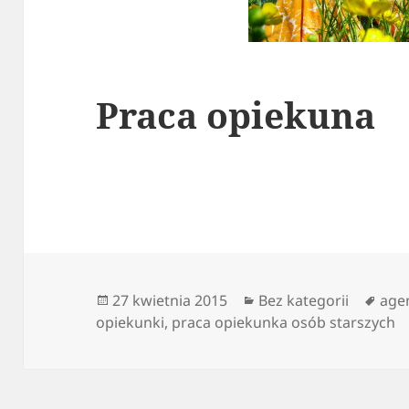
Praca opiekuna
Data
Kategorie
Tagi
27 kwietnia 2015
Bez kategorii
age
publikacji
opiekunki
,
praca opiekunka osób starszych