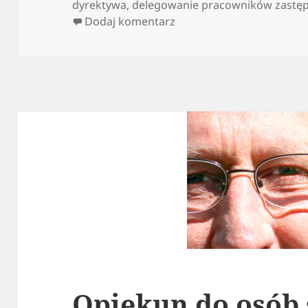
publikacji
dyrektywa
,
delegowanie pracowników zastę
do Delegacja do nowego 
Dodaj komentarz
Opiekun do osób 