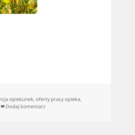
ncja opiekunek
,
oferty pracy opieka
,
do Praca opiekuna
Dodaj komentarz