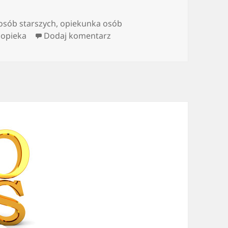
osób starszych
,
opiekunka osób
do Opiekun do osób starszyc
 opieka
Dodaj komentarz