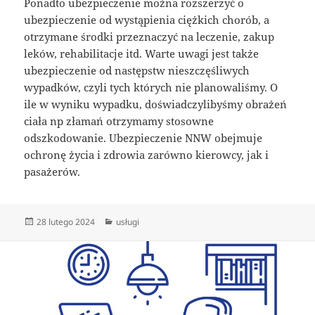
Ponadto ubezpieczenie można rozszerzyć o
ubezpieczenie od wystąpienia ciężkich chorób, a
otrzymane środki przeznaczyć na leczenie, zakup
leków, rehabilitacje itd. Warte uwagi jest także
ubezpieczenie od następstw nieszczęśliwych
wypadków, czyli tych których nie planowaliśmy. O
ile w wyniku wypadku, doświadczylibyśmy obrażeń
ciała np złamań otrzymamy stosowne
odszkodowanie. Ubezpieczenie NNW obejmuje
ochronę życia i zdrowia zarówno kierowcy, jak i
pasażerów.
Data
Kategorie
28 lutego 2024
usługi
publikacji