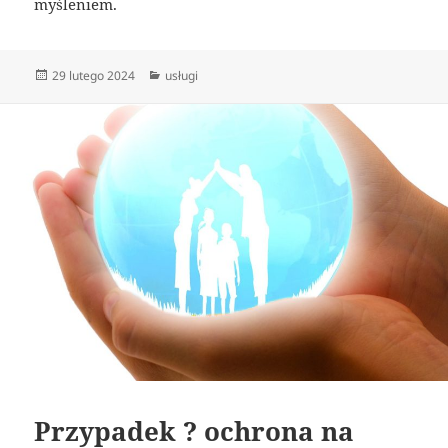
myśleniem.
Data
Kategorie
29 lutego 2024
usługi
publikacji
Przypadek ? ochrona na