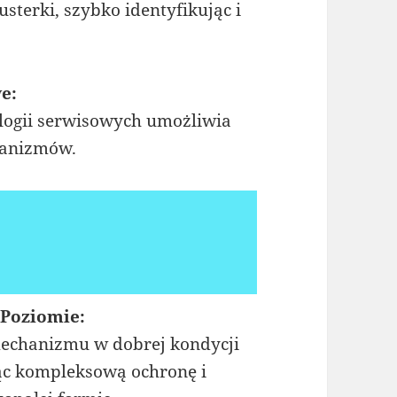
sterki, szybko identyfikując i
e:
ogii serwisowych umożliwia
hanizmów.
 Poziomie:
echanizmu w dobrej kondycji
ąc kompleksową ochronę i