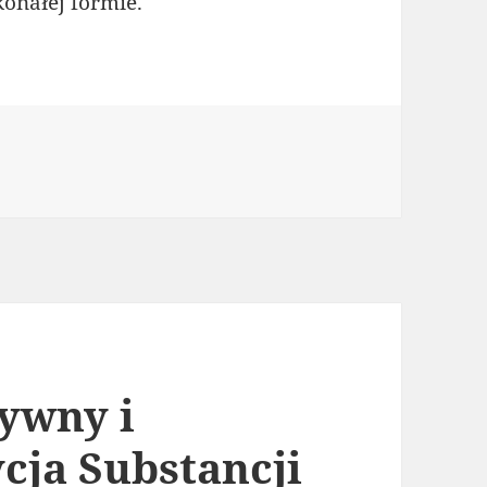
onałej formie.
ywny i
cja Substancji