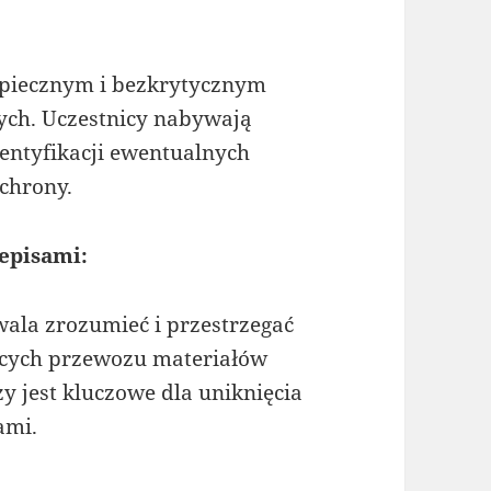
zpiecznym i bezkrytycznym
ych. Uczestnicy nabywają
entyfikacji ewentualnych
chrony.
episami:
ala zrozumieć i przestrzegać
ących przewozu materiałów
y jest kluczowe dla uniknięcia
ami.