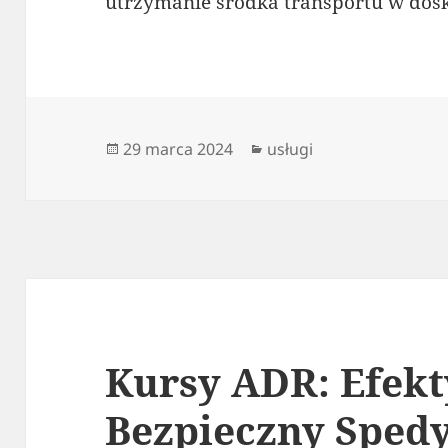
utrzymanie środka transportu w dosk
Data
Kategorie
29 marca 2024
usługi
publikacji
Kursy ADR: Efekt
Bezpieczny Spedy