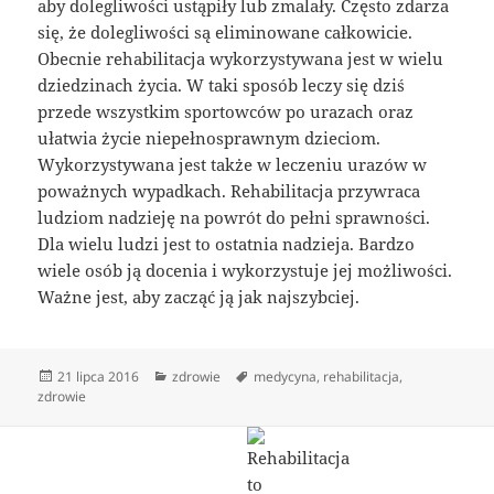
aby dolegliwości ustąpiły lub zmalały. Często zdarza
się, że dolegliwości są eliminowane całkowicie.
Obecnie rehabilitacja wykorzystywana jest w wielu
dziedzinach życia. W taki sposób leczy się dziś
przede wszystkim sportowców po urazach oraz
ułatwia życie niepełnosprawnym dzieciom.
Wykorzystywana jest także w leczeniu urazów w
poważnych wypadkach. Rehabilitacja przywraca
ludziom nadzieję na powrót do pełni sprawności.
Dla wielu ludzi jest to ostatnia nadzieja. Bardzo
wiele osób ją docenia i wykorzystuje jej możliwości.
Ważne jest, aby zacząć ją jak najszybciej.
Data
Kategorie
Tagi
21 lipca 2016
zdrowie
medycyna
,
rehabilitacja
,
publikacji
zdrowie