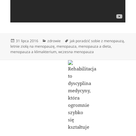
Data
Kategorie
Tagi
31 lipca 2016
zdrowie
jak poradzić sobie z menopauzą
,
publikacji
letnie ziołą na menopauzę
,
menopauza
,
menopauza a dieta
,
menopauza a klimakterium
,
wczesna menopauza