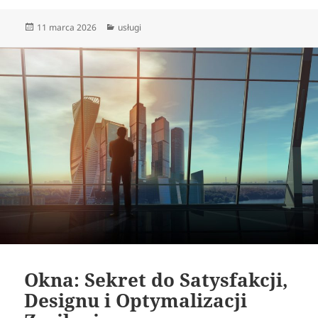
Data
Kategorie
11 marca 2026
usługi
publikacji
Okna: Sekret do Satysfakcji,
Designu i Optymalizacji