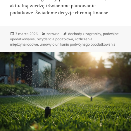
aktualną wiedzę i świadome planowanie
podatkowe. Świadome decyzje chronią finanse.
Data
Kategorie
Tagi
3 marca 2026
zdrowie
dochody z zagranicy
,
podwójne
publikacji
opodatkowanie
,
rezydencja podatkowa
,
rozliczenia
międzynarodowe
,
umowy o unikaniu podwójnego opodatkowania