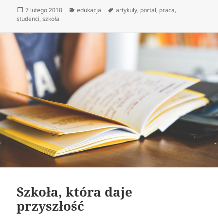
Data
Kategorie
Tagi
7 lutego 2018
edukacja
artykuły
,
portal
,
praca
,
publikacji
studenci
,
szkoła
Szkoła, która daje
przyszłość