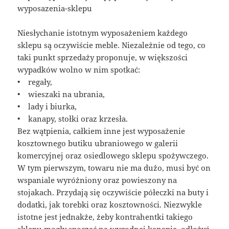
wyposazenia-sklepu
Niesłychanie istotnym wyposażeniem każdego
sklepu są oczywiście meble. Niezależnie od tego, co
taki punkt sprzedaży proponuje, w większości
wypadków wolno w nim spotkać:
• regały,
• wieszaki na ubrania,
• lady i biurka,
• kanapy, stołki oraz krzesła.
Bez wątpienia, całkiem inne jest wyposażenie
kosztownego butiku ubraniowego w galerii
komercyjnej oraz osiedlowego sklepu spożywczego.
W tym pierwszym, towaru nie ma dużo, musi być on
wspaniale wyróżniony oraz powieszony na
stojakach. Przydają się oczywiście półeczki na buty i
dodatki, jak torebki oraz kosztowności. Niezwykle
istotne jest jednakże, żeby kontrahentki takiego
sklepu mogły spocząć na wygodnej kanapie, odłożyć