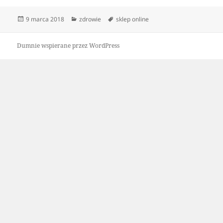
Data
Kategorie
Tagi
9 marca 2018
zdrowie
sklep online
publikacji
Dumnie wspierane przez WordPress