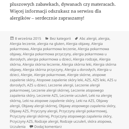
pluszowych zabawkach, dywanach czy materacach.
Więcej informacji odszukasz na serwisu dla
alergików – serdecznie zapraszamy!
Data
Kategorie
Tagi
8 września 2015
Bez kategorii
Abc alergii
,
alergia
,
publikacji
Alergia leczenie
,
alergia na gluten
,
Alergia objawy
,
Alergia
pokarmowa
,
Alergia pokarmowa leczenie
,
Alergia pokarmowa
objawy
,
Alergia pokarmowa przyczyny
,
alergia pokarmowa u
dorosłych
,
alergia pokarmowa u dzieci
,
Alergia rodzaje
,
Alergia
skórna
,
Alergia skórna leczenie
,
Alergia skórna leki
,
Alergia skórna
objawy
,
Alergia skórna przyczyny
,
Alergia u dorosłych
,
Alergia u
dzieci
,
Alergie
,
Alergie pokarmowe
,
Alergie skórne
,
atopowe
zapalenie skóry
,
Atopowe zapalenie skóry leki
,
AZS
,
AZS leki
,
AZS u
dorosłych
,
AZS u dzieci
,
Leczenie alergii
,
Leczenie alergii
pokarmowej
,
Leczenie alergii skórnej
,
Leczenie atopowego
zapalenia skóry
,
Leczenie AZS
,
Leczenie uczuleń
,
Leki na alergię
skórną
,
Leki na atopowe zapalenie skóry
,
Leki na AZS
,
Objawy
alergii
,
Objawy alergii skórnej
,
Objawy atopowego zapalenia skóry
,
Objawy AZS
,
Przyczyny alergii
,
Przyczyny alergii pokarmowej
,
Przyczyny alergii skórnej
,
Przyczyny atopowego zapalenia skóry
,
Przyczyny AZS
,
Rodzaje alergii
,
Rodzaje uczuleń
,
skóra atopowa
,
do Nowoczesny serwis internetowy dla al
Uczulenia
Dodaj komentarz