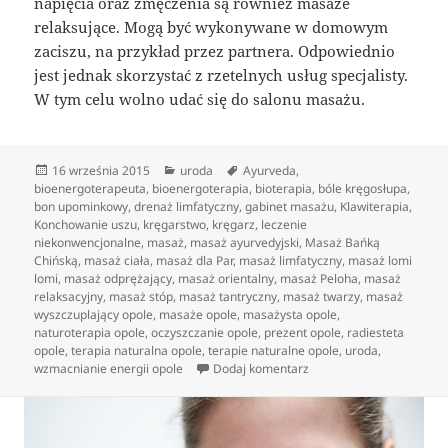
napięcia oraz zmęczenia są również masaże
relaksujące. Mogą być wykonywane w domowym
zaciszu, na przykład przez partnera. Odpowiednio
jest jednak skorzystać z rzetelnych usług specjalisty.
W tym celu wolno udać się do salonu masażu.
Data
Kategorie
Tagi
16 września 2015
uroda
Ayurveda
,
publikacji
bioenergoterapeuta
,
bioenergoterapia
,
bioterapia
,
bóle kręgosłupa
,
bon upominkowy
,
drenaż limfatyczny
,
gabinet masażu
,
Klawiterapia
,
Konchowanie uszu
,
kręgarstwo
,
kręgarz
,
leczenie
niekonwencjonalne
,
masaż
,
masaż ayurvedyjski
,
Masaż Bańką
Chińską
,
masaż ciała
,
masaż dla Par
,
masaż limfatyczny
,
masaż lomi
lomi
,
masaż odprężający
,
masaż orientalny
,
masaż Peloha
,
masaż
relaksacyjny
,
masaż stóp
,
masaż tantryczny
,
masaż twarzy
,
masaż
wyszczuplający opole
,
masaże opole
,
masażysta opole
,
naturoterapia opole
,
oczyszczanie opole
,
prezent opole
,
radiesteta
opole
,
terapia naturalna opole
,
terapie naturalne opole
,
uroda
,
do Rodzaje masowań egz
wzmacnianie energii opole
Dodaj komentarz