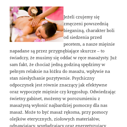
Jeżeli czujemy się
zmęczeni powszednią
bieganiną, charakter boli
od siedzenia przed
pecetem, a nasze mięśnie
napadane są przez przygnębiające skurcze – to
świadczy, że musimy się oddać w ręce masażysty. Już
sam fakt, że chociaż jedną godziną spędzimy w
pełnym relaksie na łóżku do masażu, wpływie na
stan niesłychanie pozytywnie. Psychiczny
odpoczynek jest równie znaczący jak efektywne
oraz wypoczęte mięśnie czy kręgosłup. Odwiedzając
świetny gabinet, możemy w porozumieniu z
masażystą wyłonić najbardziej pomocny dla nas
masaż. Może to być masaż rękoma, przy pomocy
olejków eterycznych, ziołowych materiałów,
odnawiający, wygładzający oraz energetyzujący