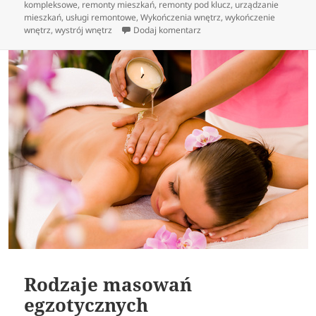
kompleksowe
,
remonty mieszkań
,
remonty pod klucz
,
urządzanie
mieszkań
,
usługi remontowe
,
Wykończenia wnętrz
,
wykończenie
do Dobre projektowanie wnęt
wnętrz
,
wystrój wnętrz
Dodaj komentarz
Rodzaje masowań
egzotycznych