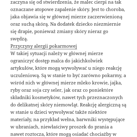
zaczyna się od stwierdzenia, że malec cierpi na tak
oznaczane atopowe zapalenie skóry. Jest to choroba,
jaka objawia się w głównej mierze zaczerwienioną
oraz suchą skórą. Na dodatek dziecko niezmiernie
się drapie, ponieważ zmiany skóry nieraz go
swędzą.
Przyczyny alergii pokarmowej
W takiej sytuacji należy w głównej mierze
ograniczyć dostęp malca do jakichkolwiek
artykułów, które mogą wywoływać u niego reakcję
uczuleniową. Są w stanie to być zarówno pokarmy, a
wśród nich w głównej mierze mleko krowie, jajka,
ryby oraz soja czy seler, jak oraz co poniektóre
składniki kosmetyków, nawet tych przeznaczonych
do delikatnej skóry niemowląt. Reakcję alergiczną są
w stanie u dzieci wywoływać także niektóre
materiały, na przykład wełna, barwniki występujące
w ubraniach, niewłaściwy proszek do prania a
nawet roztocza, które mogą osiadać chociażby w