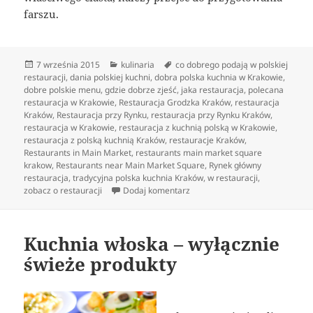
farszu.
Data
Kategorie
Tagi
7 września 2015
kulinaria
co dobrego podają w polskiej
publikacji
restauracji
,
dania polskiej kuchni
,
dobra polska kuchnia w Krakowie
,
dobre polskie menu
,
gdzie dobrze zjeść
,
jaka restauracja
,
polecana
restauracja w Krakowie
,
Restauracja Grodzka Kraków
,
restauracja
Kraków
,
Restauracja przy Rynku
,
restauracja przy Rynku Kraków
,
restauracja w Krakowie
,
restauracja z kuchnią polską w Krakowie
,
restauracja z polską kuchnią Kraków
,
restauracje Kraków
,
Restaurants in Main Market
,
restaurants main market square
krakow
,
Restaurants near Main Market Square
,
Rynek główny
restauracja
,
tradycyjna polska kuchnia Kraków
,
w restauracji
,
do Sztuka kucharska kreowania 
zobacz o restauracji
Dodaj komentarz
Kuchnia włoska – wyłącznie
świeże produkty