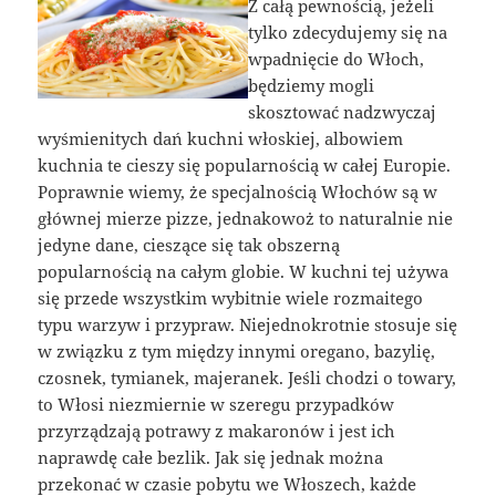
Z całą pewnością, jeżeli
tylko zdecydujemy się na
wpadnięcie do Włoch,
będziemy mogli
skosztować nadzwyczaj
wyśmienitych dań kuchni włoskiej, albowiem
kuchnia te cieszy się popularnością w całej Europie.
Poprawnie wiemy, że specjalnością Włochów są w
głównej mierze pizze, jednakowoż to naturalnie nie
jedyne dane, cieszące się tak obszerną
popularnością na całym globie. W kuchni tej używa
się przede wszystkim wybitnie wiele rozmaitego
typu warzyw i przypraw. Niejednokrotnie stosuje się
w związku z tym między innymi oregano, bazylię,
czosnek, tymianek, majeranek. Jeśli chodzi o towary,
to Włosi niezmiernie w szeregu przypadków
przyrządzają potrawy z makaronów i jest ich
naprawdę całe bezlik. Jak się jednak można
przekonać w czasie pobytu we Włoszech, każde