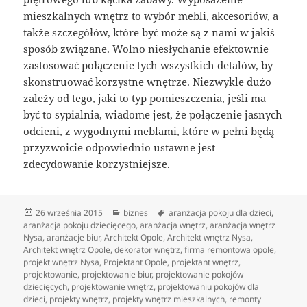
mieszkalnych wnętrz to wybór mebli, akcesoriów, a
także szczegółów, które być może są z nami w jakiś
sposób związane. Wolno niesłychanie efektownie
zastosować połączenie tych wszystkich detalów, by
skonstruować korzystne wnętrze. Niezwykle dużo
zależy od tego, jaki to typ pomieszczenia, jeśli ma
być to sypialnia, wiadome jest, że połączenie jasnych
odcieni, z wygodnymi meblami, które w pełni będą
przyzwoicie odpowiednio ustawne jest
zdecydowanie korzystniejsze.
Data
Kategorie
Tagi
26 września 2015
biznes
aranżacja pokoju dla dzieci
,
publikacji
aranżacja pokoju dziecięcego
,
aranżacja wnętrz
,
aranżacja wnętrz
Nysa
,
aranżacje biur
,
Architekt Opole
,
Architekt wnętrz Nysa
,
Architekt wnętrz Opole
,
dekorator wnętrz
,
firma remontowa opole
,
projekt wnętrz Nysa
,
Projektant Opole
,
projektant wnętrz
,
projektowanie
,
projektowanie biur
,
projektowanie pokojów
dziecięcych
,
projektowanie wnętrz
,
projektowaniu pokojów dla
dzieci
,
projekty wnętrz
,
projekty wnętrz mieszkalnych
,
remonty