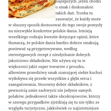
najlepszych, jeżeli chodzi
o smak i doskonałość
takich dań. Trzeba tu
zauważyć, że każdy może
w słuszny sposób dostosować do tego swoje pomysły
na niezwykle konkretne polskie dania. Istnieją
wszelkiego rodzaju kwestie dotyczące opinii, które
tłumaczą, że polskie dania bardzo dobrze smakują,
ponieważ są przygotowywane, według
stereotypowych recept z niesłychanie dobrych
jakościowo składników. Nie używa się tu w
większości jakiś super towarów z proszku,
albowiem prawdziwy smak szanującej siebie kuchni
wydobywa się przede wszystkim z głębi serca i
zaangażowania. Stosowny dobór składników, z
pewnością umie zachwycić nie jedynie samych
polaków, jednakowoż także obcokrajowców, którzy
w szeregu przypadków zjeżdżają się tu nie tylko ze
względu turystyczne, jakkolwiek co najistotniejsze