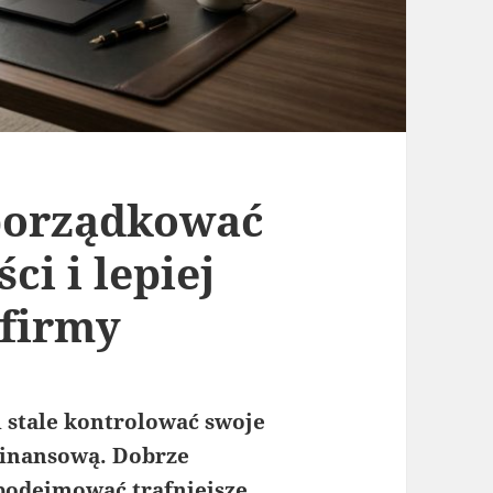
uporządkować
ci i lepiej
 firmy
 stale kontrolować swoje
finansową. Dobrze
podejmować trafniejsze